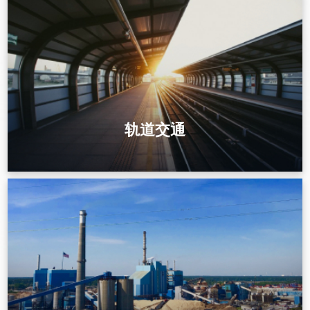
电力系统防雷接地解决方案
电力系统是国民经济的关键能源命脉，发电、变
电、输电、配电各环节对防雷接地、保护接地、
工作接地的安全性、稳定性、耐久性要求极高。
我司专注电力系统接地材料研发、生产与供应，
为电网企业、发电集团提供全场景、高标准、长
轨道交通
寿命的接地解决方案，严格遵循GB 50065、
DL/T 621、DL/T 380等电力行业标准，保障电力
系统安全稳定运行。
轨道交通 / 铁路行业 接地防雷解决方案
了解更多
轨道交通与铁路系统是国家关键交通基础设施，具有运行密度高、
信号精度高、电磁环境复杂、全天候不间断运行等特点。接地与防
雷系统直接关系列车运行安全、信号稳定、设备可靠及人员安全。