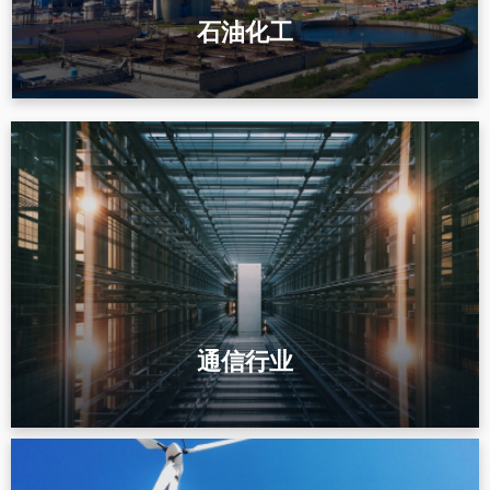
了解更多
石油化工
石油化工行业接地防雷解决方案
石油化工属于易燃易爆、强腐蚀、连续生产高危行业，接地系统是
安全生产的核心防线。我司专注防雷接地、防静电接地、保护接地
与等电位联结，为炼化、储罐区、油气储运、化工装置......
了解更多
通信行业
通信行业防雷接地解决方案