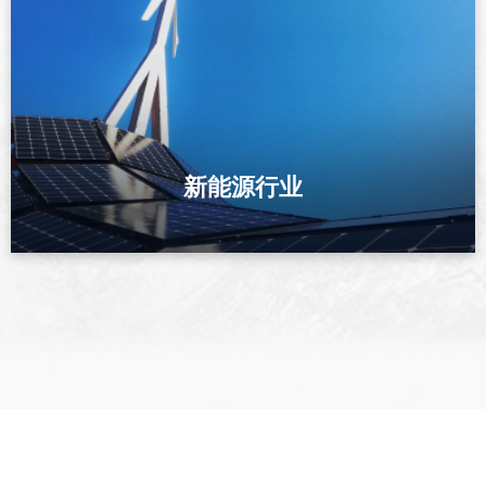
通信行业是国家信息化的核心枢纽，涵盖宏基站、数据中心、IDC
机房、通信铁塔、传输线路等关键场景。在信号高度密集、设备精
密化的当下，......
了解更多
新能源行业
新能源行业（光伏+风电）接地系统
新能源产业作为国家战略发展方向，光伏电站、风力发电场具有占
地面积广、野外环境复杂、设备精密、长期无人值守、运维难度大
等特点，接地系统是保障电......