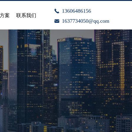
13606486156
끅
方案
联系我们
1637734050@qq.com
낂