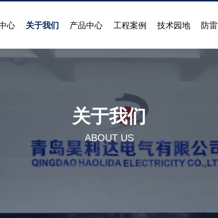
中心
关于我们
产品中心
工程案例
技术园地
防雷
关于我们
ABOUT US