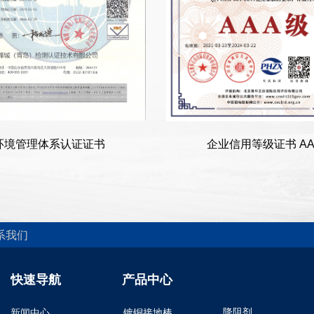
环境管理体系认证证书
企业信用等级证书 AA
系我们
快速导航
产品中心
降阻剂
新闻中心
镀铜接地棒