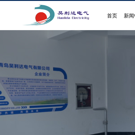
首页
新闻