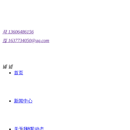
끅
13606486156
技术园地
낂
1637734050@qq.com
TECHNOLOGY GARDEN
넳
넲
首页
新闻中心
关于我们
公司动态