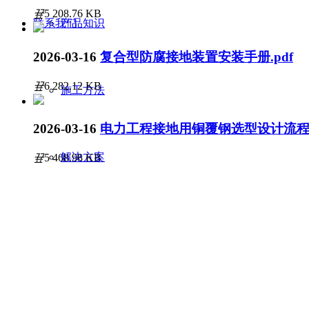
끂
5
208.76 KB
联系我们
产品知识
2026-03-16
复合型防腐接地装置安装手册.pdf
끂
6
282.12 KB
施工方法
2026-03-16
电力工程接地用铜覆钢选型设计流程
解决方案
끂
5
468.98 KB