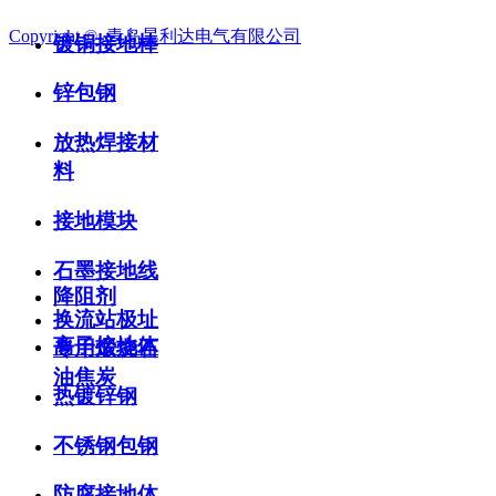
产品中心
Copyright © 
青岛昊利达电气有限公司
镀铜接地棒
锌包钢
放热焊接材
料
接地模块
石墨接地线
降阻剂
换流站极址
离子接地体
专用煅烧石
油焦炭
热镀锌钢
不锈钢包钢
防腐接地体