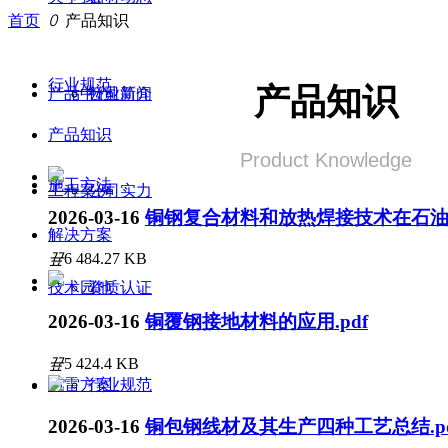
首页
ꄲ
产品知识
行业规范
产品知识
产品中心
行业新闻
公司简介
产品知识
Product Knowledge‌
施工方法
工程案例
公司实力
2026-03-16
铜钢复合材料和放热焊接技术在石油化
解决方案
끂
6
484.27 KB
技术园地
资质认证
2026-03-16
铜覆钢接地材料的应用.pdf
끂
5
424.4 KB
防雷方案
行业规范
2026-03-16
铜包钢线材及其生产四种工艺总结.pd