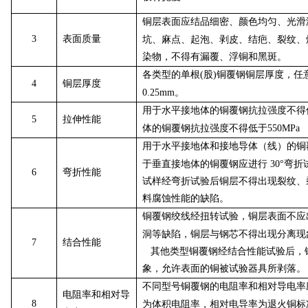
铜层表面应结品细密、颜色均匀、光滑
3
表面质量
坑、麻点、起泡、剥皮、结疤、裂纹、
染物，不得有漏覆、浮铜和黑斑。
各类型的单根(股)铜覆钢铜层厚度，任
4
铜层厚度
0.25mm。
用于水平接地体的铜覆钢抗拉强度不得低于
5
拉伸性能
体的铜覆钢抗拉强度不得低于550MPa
用于水平接地体和接地导体（线）的铜覆
于垂直接地体的铜覆钢应进行 30°弯
6
弯折性能
试样经弯折试验后铜层不得出现裂纹、
料腐蚀性能的缺陷。
铜覆钢绞线经扭转试验，铜层表面不应
洞等缺陷，铜层与钢芯不得出现分离现
7
结合性能
其他类型铜覆钢经结合性能试验后，
象，允许表面的铜被试验器具所剥落。
不同型号铜覆钢的电阻率和相对导电率
电阻率和相对导
8
为体积电阻率，相对电导率为退火铜标