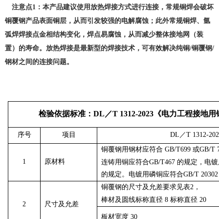
注意点
1
：本产品建议使用放热焊接方式进行连接，常规铜焊会破坏
铜覆钢产品表面铜层，从而引发较强的电解腐蚀；此外常规铜焊、氩
弧焊焊接点金相结构变化，焊点易腐蚀，从而减少整体接地网（装
置）的寿命。放热焊接是最新型的焊接技术，可有效解决纯铜
/
铜覆钢
/
钢材之间的连接问题。
检验依据标准：DL／T 1312-2023《电力工程接
序号
项目
DL
／T 1312-2
铜覆钢用钢材应符合 GB/T699 或GB/T 
1
原材料
连铸用铜应符合GB/T467 的规定，电镀用
的规定。电镀用磷铜应符合GB/T 2030
铜覆钢的尺寸及允差要求见表2，
棒材及圆线标称直径 8
标称直径 20
2
尺寸及允差
板材宽度 30