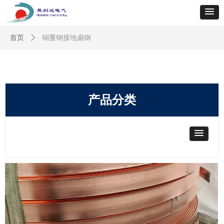
首页
ꄲ
铜覆钢接地扁钢
产品分类