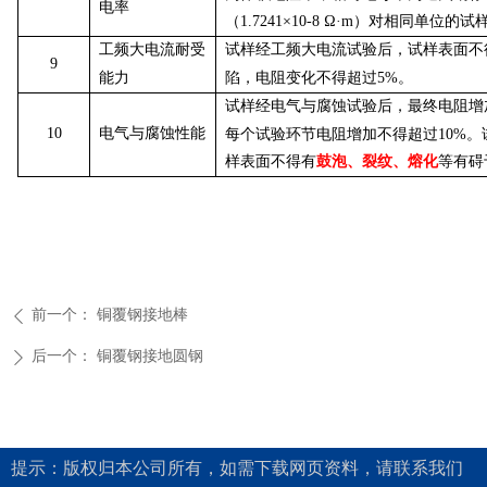
电率
（1.7241×10-8
Ω
·m
）对相同单位的试样
工频大电流耐受
试样经工频大电流试验后，试样表面不
9
能力
陷，电阻变化不得超过5%。
试样经电气与腐蚀试验后，最终电阻增
10
电气与腐蚀性能
每个试验环节电阻增加不得超过10%
样表面不得有
鼓泡、裂纹、熔化
等有碍
前一个：
铜覆钢接地棒
ꄴ
后一个：
铜覆钢接地圆钢
ꄲ
提示：版权归本公司所有，如需下载网页资料，请联系我们