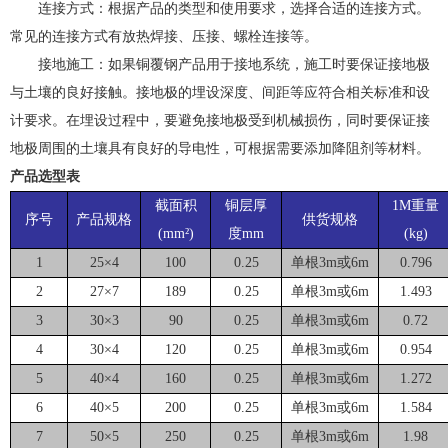
连接方式：根据产品的类型和使用要求，选择合适的连接方式。
常见的连接方式有
放热
焊接、压接、螺栓连接等。
接地施工：如果铜覆钢产品用于接地系统，施工时要保证接地极
与土壤的良好接触。接地极的埋设深度、间距等应符合相关标准和设
计要求。在埋设过程中，要避免接地极受到机械损伤，同时要保证接
地极周围的土壤具有良好的导电性，
可根据需要添加降阻剂等材料。
产品选型
表
截面积
铜层厚
1M重量
序号
产品规格
供货规格
(mm²)
度mm
(kg)
1
25×4
100
0.25
单根3m或6m
0.796
2
27×7
189
0.25
单根3m或6m
1.493
3
30×3
90
0.25
单根3m或6m
0.72
4
30×4
120
0.25
单根3m或6m
0.954
5
40×4
160
0.25
单根3m或6m
1.272
6
40×5
200
0.25
单根3m或6m
1.584
7
50×5
250
0.25
单根3m或6m
1.98