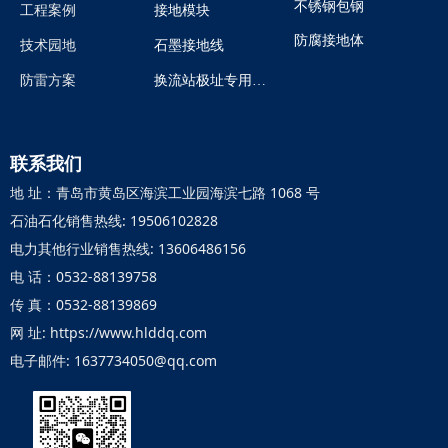
不锈钢包钢
工程案例
接地模块
防腐接地体
技术园地
石墨接地线
防雷方案
换流站极址专用煅烧石油焦炭
联系我们
地 址：青岛市黄岛区海滨工业园海滨七路 1068 号
石油石化销售热线: 19506102828
电力其他行业销售热线: 13606486156
电 话：0532-88139758
传 真：0532-88139869
网 址: https://www.hlddq.com
电子邮件: 1637734050@qq.com