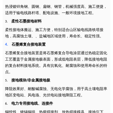
热浸镀锌角钢、圆钢、扁钢、钢管，机械强度高、施工便捷，
适用于输电线路杆塔、配电设施、一般环境接地工程。
柔性石墨
接地材料
3.
柔性接地体搬运、施工方便
，
特别
适合
山区输电线路铁塔接
地，
高腐蚀土壤、、盐碱地区域使用，寿命长、稳定性强。
石墨烯复合接地装置
4.
石墨烯复合接地
装置
是将石墨烯
复合
导电涂层通过热稳定固化
工艺覆盖于金属接地极表面，形成低电阻表层，降低接地电阻
的复合材料接地
系统
。具有抗氧化、耐腐蚀和使用寿命长的特
点。
接地模块/非金属接地极
5.
降阻效果好、耐酸碱腐蚀、无电化学腐蚀，用于高土壤电阻率
地区变电站、风电场、光伏电站接地降阻工程。
电力专用接地线、连接件
6.
铜绞线、镀锡铜排、热熔焊接剂、放热焊接模具、接地引下